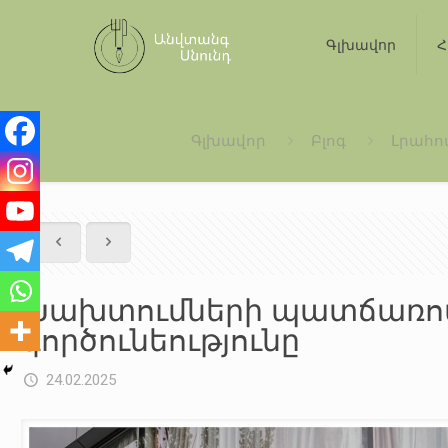
Գլխավոր
Հ
Գլխավոր
Բլոգ
Լրահո
Խախտումների պատճառով 
գործունեությունը
24.02.2025