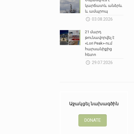
կարճատև անձրև
և ամպրոպ
03.08.2026
21 մարդ
թունավորվել է
«Lori Peak»-ում
հարսանիքից
հետո
29.07.2026
Աջակցել նախագծին
DONATE