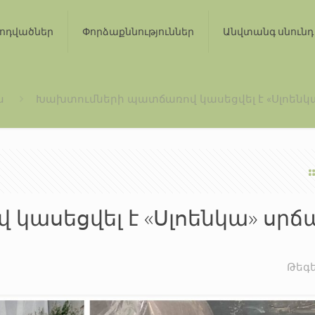
ոդվածներ
Փորձաքննություններ
Անվտանգ սնունդ
ս
Խախտումների պատճառով կասեցվել է «Սլոենկա
կասեցվել է «Սլոենկա» սր
Թեգ