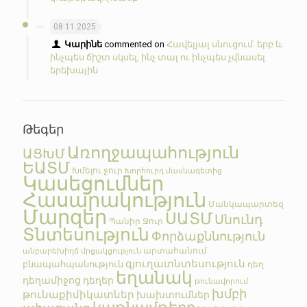
08.11.2025
Կարինե
commented on
Հավելյալ սնուցում. երբ և
ինչպես ճիշտ սկսել, ինչ տալ ու ինչպես չվնասել
երեխային
Թեգեր
Առողջապահություն
ԱՑԽՄ
ԵԱՏՄ
Խմելու ջուր
Խորհուրդ մասնագետից
Կասեցումներ
Հասարակություն
Մանկապարտեզ
Մարզեր
ՍԱՏՄ
Սնունդ
Պանիր
Ջուր
Տնտեսություն
Փորձաքննություն
արտահանում
անբարեխիղճ մրցակցություն
գյուղատնտեսություն
բնապահպանություն
դեղ
եղանակ
դեղամիջոց
դեղեր
թունավորում
խմբի
թունաքիմիկատներ
խախտումներ