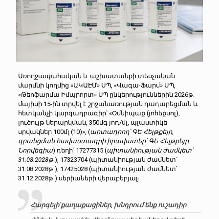
Առողջապահական և աշխատանքի տեսչական
մարմնի կողմից «ԱԿԱԷՄ» ՍՊ, «Վագա-Ֆարմ» ՍՊ,
«Թեոֆարմա Իմպրորտ» ՍՊ ընկերություններին 2026թ.
մայիսի 15-ին տրվել է շրջանառության դադարեցման և
հետկանչի կարգադրագիր՝ «Օմնիպաք (յոհեքսոլ),
լուծույթ ներարկման, 350մգ յոդ/մլ, պլաստիկե
սրվակներ 100մլ (10)», (
արտադրող՝ ԳԵ Հելթքեյր,
գրանցման հավաստագրի իրավատեր՝ ԳԵ Հելթքեյր,
Նորվեգիա
) դեղի՝ 17277315 (
պիտանիության ժամկետ՝
31.08.2028թ
.), 17323704 (պիտանիության ժամկետ՝
31.08.2028թ.), 17425028 (պիտանիության ժամկետ՝
31.12.2028թ.) սերիաների վերաբերյալ։
Հարգելի´ քաղաքացիներ, խնդրում ենք ուշադիր