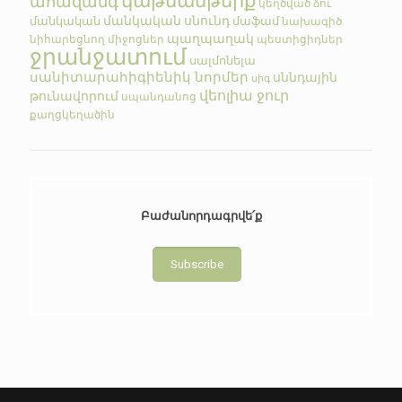
կաթնամթերք
ահազանգ
կեղծված
ձու
մանկական սնունդ
մանկական
մաֆամ
նախագիծ
պաղպաղակ
նիհարեցնող միջոցներ
պեստիցիդներ
ջրանջատում
սալմոնելա
սանիտարահիգիենիկ նորմեր
սննդային
սիգ
վեոլիա ջուր
թունավորում
սպանդանոց
քաղցկեղածին
Բաժանորդագրվե՛ք
Subscribe