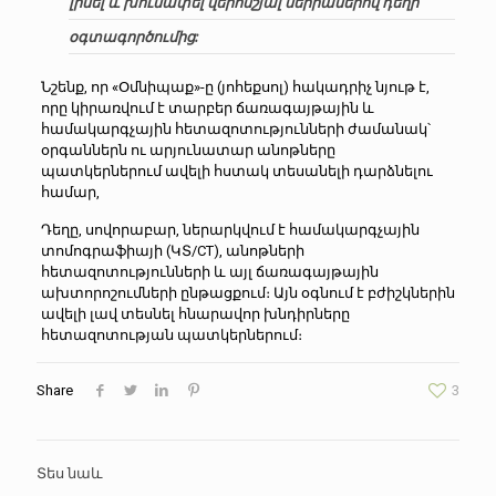
լինել և խուսափել վերոնշյալ սերիաներով դեղի
օգտագործումից:
Նշենք, որ «Օմնիպաք»-ը (յոհեքսոլ) հակադրիչ նյութ է,
որը կիրառվում է տարբեր ճառագայթային և
համակարգչային հետազոտությունների ժամանակ՝
օրգաններն ու արյունատար անոթները
պատկերներում ավելի հստակ տեսանելի դարձնելու
համար,
Դեղը, սովորաբար, ներարկվում է համակարգչային
տոմոգրաֆիայի (ԿՏ/CT), անոթների
հետազոտությունների և այլ ճառագայթային
ախտորոշումների ընթացքում։ Այն օգնում է բժիշկներին
ավելի լավ տեսնել հնարավոր խնդիրները
հետազոտության պատկերներում։
Share
3
Տես նաև