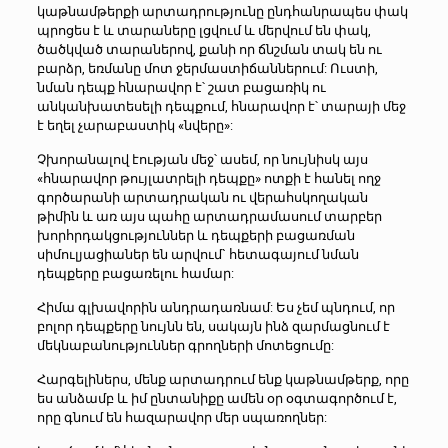
կաթնամթերքի արտադրությունը ընդհանրապես փակ
պրոցես է և տարաները լցվում և մերվում են փակ,
ծածկված տարաներով, քանի որ ճնշման տակ են ու
բարձր, եռմանը մոտ ջերմաստիճաններում: Ուստի,
նման դեպք հնարավոր է՝ շատ բացառիկ ու
անկանխատեսելի դեպքում, հնարավոր է՝ տարայի մեջ
է եղել չարաբաստիկ «նվերը»:
Չխորանալով էության մեջ՝ ասեմ, որ նույնիսկ այս
«հնարավոր թույլատրելի դեպքը» ոտքի է հանել ողջ
գործարանի արտադրական ու վերահսկողական
թիմին և առ այս պահը արտադրամասում տարբեր
խորհրդակցություններ և դեպքերի բացառման
սիմուլյացիաներ են արվում` հետագայում նման
դեպքերը բացառելու համար:
Հիմա գլխավորին անդրադառնամ: Ես չեմ պնդում, որ
բոլոր դեպքերը նույնն են, սակայն ինձ զարմացնում է
մեկնաբանություններ գրողների մոտեցումը:
Հարգելիներս, մենք արտադրում ենք կաթնամթերք, որը
ես անձամբ և իմ ընտանիքը ամեն օր օգտագործում է,
որը գնում են հազարավոր մեր սպառողներ: