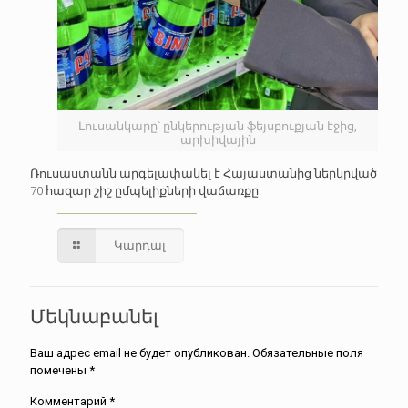
Լուսանկարը՝ ընկերության ֆեյսբուքյան էջից,
արխիվային
Ռուսաստանն արգելափակել է Հայաստանից ներկրված
70 հազար շիշ ըմպելիքների վաճառքը
Կարդալ
Մեկնաբանել
Ваш адрес email не будет опубликован.
Обязательные поля
помечены
*
Комментарий
*