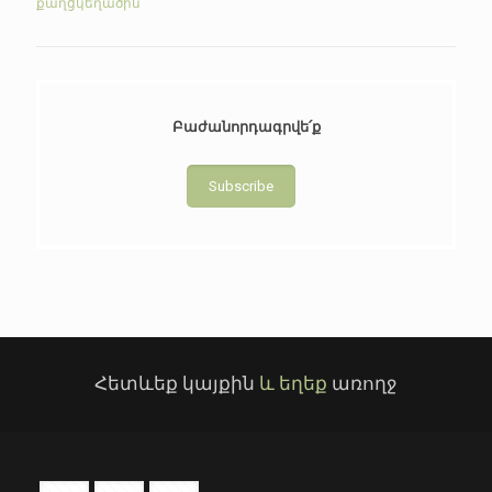
քաղցկեղածին
Բաժանորդագրվե՛ք
Subscribe
Հետևեք կայքին
և եղեք
առողջ