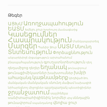
Թեգեր
Առողջապահություն
ԱՑԽՄ
ԵԱՏՄ
Խմելու ջուր
Խորհուրդ մասնագետից
Կասեցումներ
Հասարակություն
Մանկապարտեզ
Մարզեր
ՍԱՏՄ
Սնունդ
Պանիր
Ջուր
Տնտեսություն
Փորձաքննություն
արտահանում
անբարեխիղճ մրցակցություն
գյուղատնտեսություն
բնապահպանություն
դեղ
եղանակ
դեղամիջոց
դեղեր
թունավորում
խմբի
թունաքիմիկատներ
խախտումներ
կաթնամթերք
ահազանգ
կեղծված
ձու
մանկական սնունդ
մանկական
մաֆամ
նախագիծ
պաղպաղակ
նիհարեցնող միջոցներ
պեստիցիդներ
ջրանջատում
սալմոնելա
սանիտարահիգիենիկ նորմեր
սննդային
սիգ
վեոլիա ջուր
թունավորում
սպանդանոց