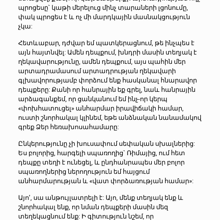
պրոցեսը` կաթի մերելուց մինչ տարաների լցոնումը,
փակ պրոցես է և ոչ մի մարդկային մասնակցություն
չկա:
Հետևաբար, դժվար եմ պատկերացնում, թե ինչպես է
այն հայտնվել: Ամեն դեպքում, խնդրի մասին տեղյակ է
ղեկավարությունը, ամեն դեպքում, այս պահին մեր
արտադրամասում արտադրության ղեկավարի
գլխավորությամբ փորձում ենք հասկանալ հնարավոր
դեպքերը: Քանի որ հանրային եք գրել, նաև հանրային
արձագանքեմ, որ ցանկանում եմ ինչ-որ կերպ
«փոխհատուցել» անհարմար իրավիճակի համար,
ուստի շնորհակալ կլինեմ, եթե անձնական նանամակով
գրեք Ձեր հեռախոսահամարը:
Ընկերությունը չի խուսափում սեփական սխալներից:
Ես բոլորից, հարգելի սպառողից` Ռիմայից, ում հետ
դեպքը տեղի է ունեցել, և ընդհանրապես մեր բոլոր
սպառողներից ներողություն եմ հայցում
անհարմարության և «վատ փորձառության համար»:
Այո’, սա անթույլատրելի է: Այո, մենք տեղյակ ենք և
շնորհակալ ենք, որ նման դեպքերի մասին մեզ
տեղեկացնում ենք: Ի գիտություն նշեմ, որ