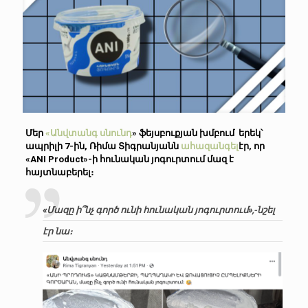
Մեր
«Անվտանգ սնունդ
» ֆեյսբուքյան խմբում երեկ՝
ապրիլի 7-ին, Ռիմա Տիգրանյանն
ահազանգել
էր, որ
«ANI Product»-ի հունական յոգուրտում մազ է
հայտնաբերել։
«Մազը ի՞նչ գործ ունի հունական յոգուրտում»,-նշել
էր նա։