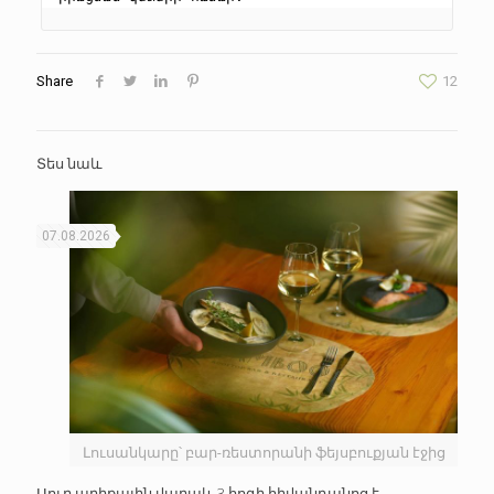
Share
12
Տես նաև
07.08.2026
Լուսանկարը՝ բար-ռեստորանի ֆեյսբուքյան էջից
Սուր աղիքային վարակ. 3 հոգի հիվանդանոց է