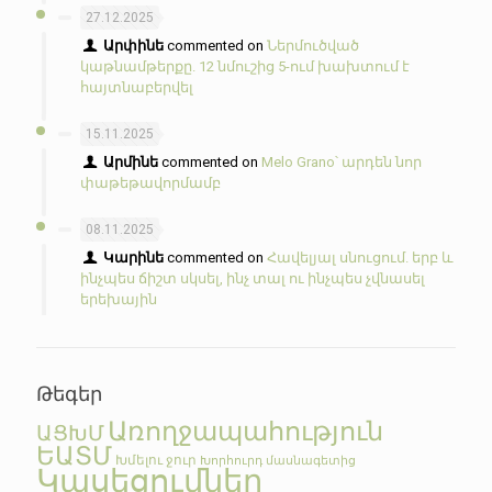
27.12.2025
Արփինե
commented on
Ներմուծված
կաթնամթերքը. 12 նմուշից 5-ում խախտում է
հայտնաբերվել
15.11.2025
Արմինե
commented on
Melo Grano՝ արդեն նոր
փաթեթավորմամբ
08.11.2025
Կարինե
commented on
Հավելյալ սնուցում. երբ և
ինչպես ճիշտ սկսել, ինչ տալ ու ինչպես չվնասել
երեխային
Թեգեր
Առողջապահություն
ԱՑԽՄ
ԵԱՏՄ
Խմելու ջուր
Խորհուրդ մասնագետից
Կասեցումներ