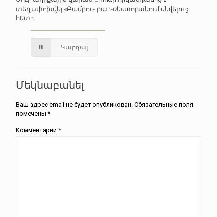
տեղափոխվել «Բամբու» բար-ռեստորանում սնվելուց
հետո
Կարդալ
Մեկնաբանել
Ваш адрес email не будет опубликован.
Обязательные поля
помечены
*
Комментарий
*