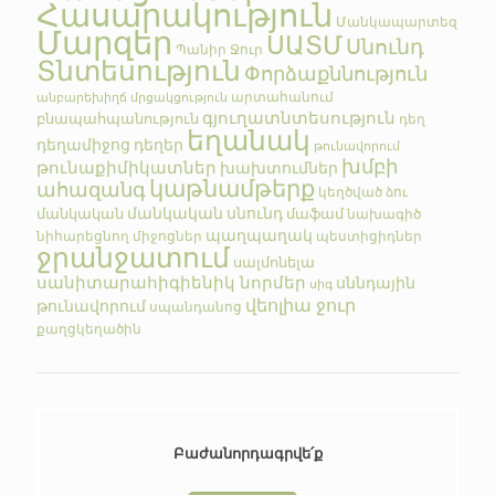
Հասարակություն
Մանկապարտեզ
Մարզեր
ՍԱՏՄ
Սնունդ
Պանիր
Ջուր
Տնտեսություն
Փորձաքննություն
արտահանում
անբարեխիղճ մրցակցություն
գյուղատնտեսություն
բնապահպանություն
դեղ
եղանակ
դեղամիջոց
դեղեր
թունավորում
խմբի
թունաքիմիկատներ
խախտումներ
կաթնամթերք
ահազանգ
կեղծված
ձու
մանկական սնունդ
մանկական
մաֆամ
նախագիծ
պաղպաղակ
նիհարեցնող միջոցներ
պեստիցիդներ
ջրանջատում
սալմոնելա
սանիտարահիգիենիկ նորմեր
սննդային
սիգ
վեոլիա ջուր
թունավորում
սպանդանոց
քաղցկեղածին
Բաժանորդագրվե՛ք