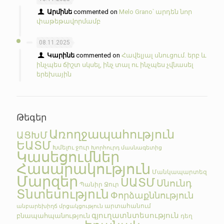
Արմինե
commented on
Melo Grano՝ արդեն նոր
փաթեթավորմամբ
08.11.2025
Կարինե
commented on
Հավելյալ սնուցում. երբ և
ինչպես ճիշտ սկսել, ինչ տալ ու ինչպես չվնասել
երեխային
Թեգեր
Առողջապահություն
ԱՑԽՄ
ԵԱՏՄ
Խմելու ջուր
Խորհուրդ մասնագետից
Կասեցումներ
Հասարակություն
Մանկապարտեզ
Մարզեր
ՍԱՏՄ
Սնունդ
Պանիր
Ջուր
Տնտեսություն
Փորձաքննություն
արտահանում
անբարեխիղճ մրցակցություն
գյուղատնտեսություն
բնապահպանություն
դեղ