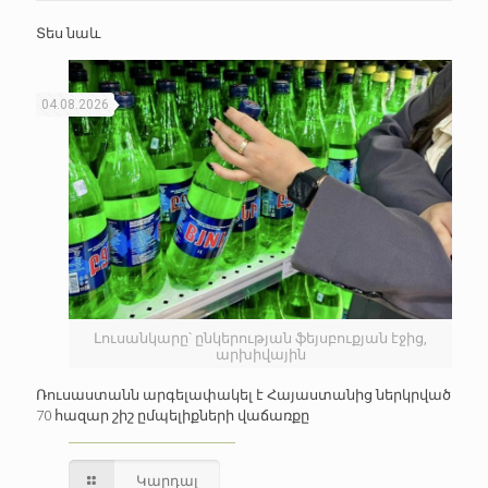
Տես նաև
04.08.2026
Լուսանկարը՝ ընկերության ֆեյսբուքյան էջից,
արխիվային
Ռուսաստանն արգելափակել է Հայաստանից ներկրված
70 հազար շիշ ըմպելիքների վաճառքը
Կարդալ