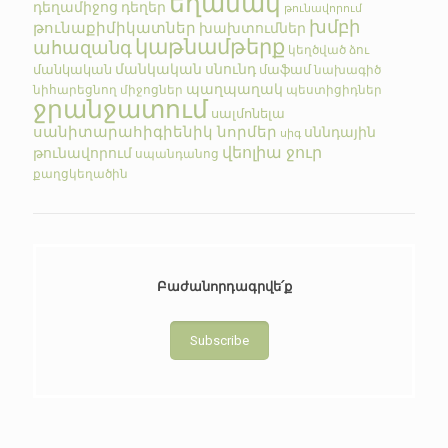
եղանակ
դեղամիջոց
դեղեր
թունավորում
խմբի
թունաքիմիկատներ
խախտումներ
կաթնամթերք
ահազանգ
կեղծված
ձու
մանկական սնունդ
մանկական
մաֆամ
նախագիծ
պաղպաղակ
նիհարեցնող միջոցներ
պեստիցիդներ
ջրանջատում
սալմոնելա
սանիտարահիգիենիկ նորմեր
սննդային
սիգ
վեոլիա ջուր
թունավորում
սպանդանոց
քաղցկեղածին
Բաժանորդագրվե՛ք
Subscribe