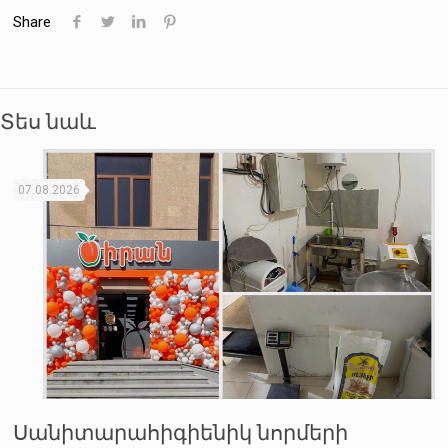
Share
Տես նաև
07.08.2026
Սանիտարահիգիենիկ նորմերի