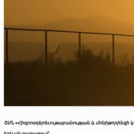
ՇՄՆ «Հիդրոօդերեւութաբանության և մոնիթորինգի 
Երևան քաղաքում՝