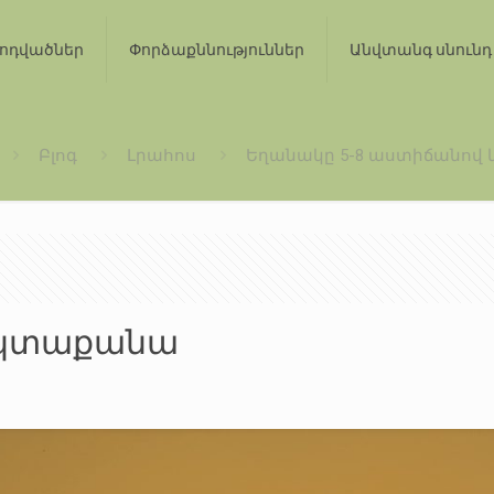
ոդվածներ
Փորձաքննություններ
Անվտանգ սնունդ
Բլոգ
Լրահոս
Եղանակը 5-8 աստիճանով
 կտաքանա