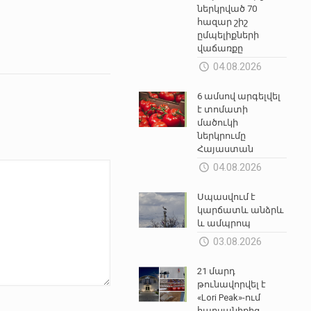
ներկրված 70
հազար շիշ
ըմպելիքների
վաճառքը
04.08.2026
6 ամսով արգելվել
է տոմատի
մածուկի
ներկրումը
Հայաստան
04.08.2026
Սպասվում է
կարճատև անձրև
և ամպրոպ
03.08.2026
21 մարդ
թունավորվել է
«Lori Peak»-ում
հարսանիքից