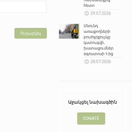
հետո
29.07.2026
Սնունդ
առաքողների
բուժգրքույկը
կստուգվի․
խստացումներ
օգոստոսի 1-ից
28.07.2026
Աջակցել նախագծին
DONATE