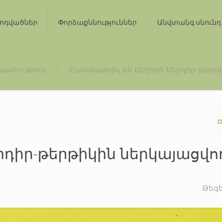
ոդվածներ
Փորձաքննություններ
Անվտանգ սնունդ
պահություն
Հաստատվել են դեղերի ներդիր-թերթ
րդիր-թերթիկին ներկայացվո
Թեգ