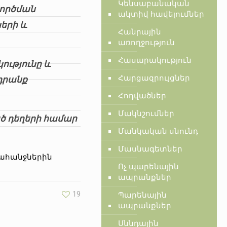
Կենսաբանական
գործման
ակտիվ հավելումներ
երի և
Հանրային
առողջություն
Հասարակություն
ությունը և
Հարցազրույցներ
 դրանք
Հոդվածներ
Մակնշումներ
ծ դեղերի համար
Մանկական սնունդ
Մասնագետներ
պահանջներին
Ոչ պարենային
ապրանքներ
19
Պարենային
ապրանքներ
Սննդային