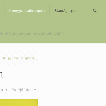
Առողջապահություն
Տեսանյութեր
իկին ներկայացվող պահանջները
Ցույց տալ բոլորը
ղ
եր
Բաժիններ