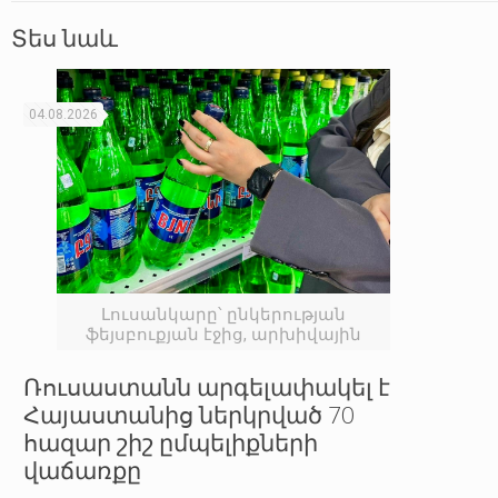
Տես նաև
04.08.2026
Լուսանկարը՝ ընկերության
ֆեյսբուքյան էջից, արխիվային
Ռուսաստանն արգելափակել է
Հայաստանից ներկրված 70
հազար շիշ ըմպելիքների
վաճառքը