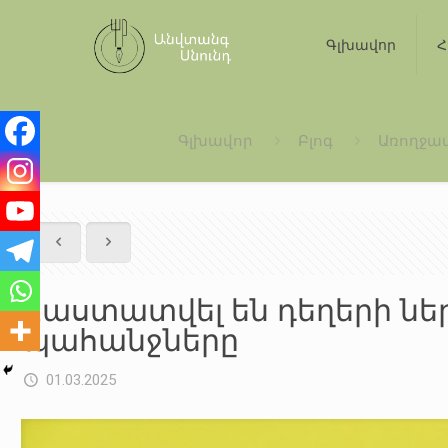
Գլխավոր
Հ
Գլխավոր
Բլոգ
Առողջա
Հաստատվել են դեղերի նե
պահանջները
01.03.2025