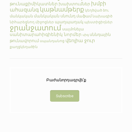
խմբի
թունաքիմիկատներ
խախտումներ
կաթնամթերք
ահազանգ
կեղծված
ձու
մանկական սնունդ
մանկական
մաֆամ
նախագիծ
պաղպաղակ
նիհարեցնող միջոցներ
պեստիցիդներ
ջրանջատում
սալմոնելա
սանիտարահիգիենիկ նորմեր
սննդային
սիգ
վեոլիա ջուր
թունավորում
սպանդանոց
քաղցկեղածին
Բաժանորդագրվե՛ք
Subscribe