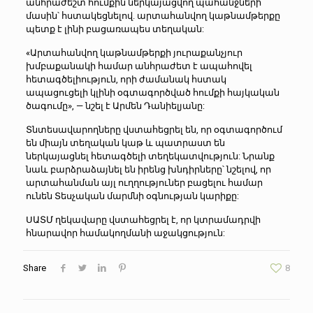
անհրաժեշտ հումքին ներկայացվող պահանջների
մասին՝ հստակեցնելով. արտահանվող կաթնամթերքը
պետք է լինի բացառապես տեղական:
«Արտահանվող կաթնամթերքի յուրաքանչյուր
խմբաքանակի համար անհրաժետ է ապահովել
հետագծելիություն, որի ժամանակ հստակ
ապացուցելի կլինի օգտագործված հումքի հայկական
ծագումը», — նշել է Արմեն Դանիելյանը:
Տնտեսավարողները վստահեցրել են, որ օգտագործում
են միայն տեղական կաթ և պատրաստ են
ներկայացնել հետագծելի տեղեկատվություն: Նրանք
նաև բարձրաձայնել են իրենց խնդիրները՝ նշելով, որ
արտահանման այլ ուղղություներ բացելու համար
ունեն Տեսչական մարմնի օգնության կարիքը:
ՍԱՏՄ ղեկավարը վստահեցրել է, որ կտրամադրվի
հնարավոր համակողմանի աջակցություն:
Share
8