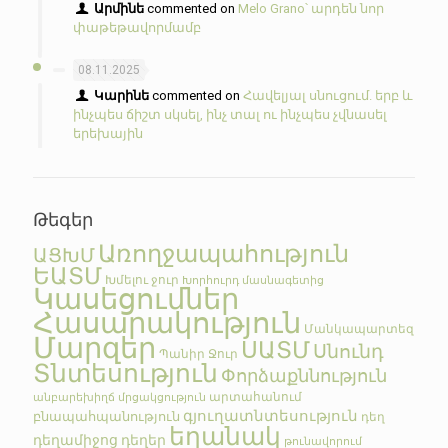
Արմինե
commented on
Melo Grano՝ արդեն նոր
փաթեթավորմամբ
08.11.2025
Կարինե
commented on
Հավելյալ սնուցում. երբ և
ինչպես ճիշտ սկսել, ինչ տալ ու ինչպես չվնասել
երեխային
Թեգեր
Առողջապահություն
ԱՑԽՄ
ԵԱՏՄ
Խմելու ջուր
Խորհուրդ մասնագետից
Կասեցումներ
Հասարակություն
Մանկապարտեզ
Մարզեր
ՍԱՏՄ
Սնունդ
Պանիր
Ջուր
Տնտեսություն
Փորձաքննություն
արտահանում
անբարեխիղճ մրցակցություն
գյուղատնտեսություն
բնապահպանություն
դեղ
եղանակ
դեղամիջոց
դեղեր
թունավորում