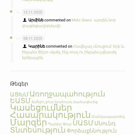
15.11.2025
Արմինե
commented on
Melo Grano՝ արդեն նոր
փաթեթավորմամբ
08.11.2025
Կարինե
commented on
Հավելյալ սնուցում. երբ և
ինչպես ճիշտ սկսել, ինչ տալ ու ինչպես չվնասել
երեխային
Թեգեր
Առողջապահություն
ԱՑԽՄ
ԵԱՏՄ
Խմելու ջուր
Խորհուրդ մասնագետից
Կասեցումներ
Հասարակություն
Մանկապարտեզ
Մարզեր
ՍԱՏՄ
Սնունդ
Պանիր
Ջուր
Տնտեսություն
Փորձաքննություն