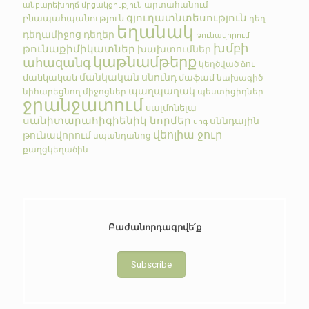
արտահանում
անբարեխիղճ մրցակցություն
գյուղատնտեսություն
բնապահպանություն
դեղ
եղանակ
դեղամիջոց
դեղեր
թունավորում
խմբի
թունաքիմիկատներ
խախտումներ
կաթնամթերք
ահազանգ
կեղծված
ձու
մանկական սնունդ
մանկական
մաֆամ
նախագիծ
պաղպաղակ
նիհարեցնող միջոցներ
պեստիցիդներ
ջրանջատում
սալմոնելա
սանիտարահիգիենիկ նորմեր
սննդային
սիգ
վեոլիա ջուր
թունավորում
սպանդանոց
քաղցկեղածին
Բաժանորդագրվե՛ք
Subscribe