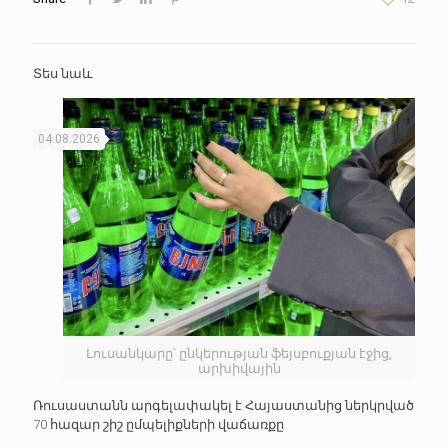
Տես նաև
04.08.2026
Լուսանկարը՝ ընկերության ֆեյսբուքյան էջից,
արխիվային
Ռուսաստանն արգելափակել է Հայաստանից ներկրված
70 հազար շիշ ըմպելիքների վաճառքը