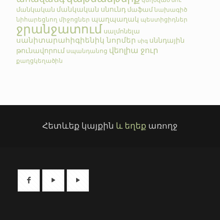
կեղծված
ձու
մանկական սնունդ
մանկական
մաֆամ
նախագիծ
պաղպաղակ
նիհարեցնող միջոցներ
պեստիցիդներ
ջրանջատում
սալմոնելա
սանիտարահիգիենիկ նորմեր
սննդային
սիգ
վեոլիա ջուր
թունավորում
սպանդանոց
քաղցկեղածին
Հետևեք կայքին
և եղեք
առողջ