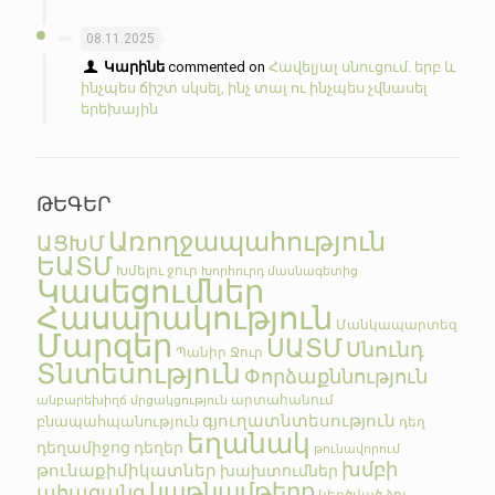
08.11.2025
Կարինե
commented on
Հավելյալ սնուցում. երբ և
ինչպես ճիշտ սկսել, ինչ տալ ու ինչպես չվնասել
երեխային
ԹԵԳԵՐ
Առողջապահություն
ԱՑԽՄ
ԵԱՏՄ
Խմելու ջուր
Խորհուրդ մասնագետից
Կասեցումներ
Հասարակություն
Մանկապարտեզ
Մարզեր
ՍԱՏՄ
Սնունդ
Պանիր
Ջուր
Տնտեսություն
Փորձաքննություն
արտահանում
անբարեխիղճ մրցակցություն
գյուղատնտեսություն
բնապահպանություն
դեղ
եղանակ
դեղամիջոց
դեղեր
թունավորում
խմբի
թունաքիմիկատներ
խախտումներ
կաթնամթերք
ահազանգ