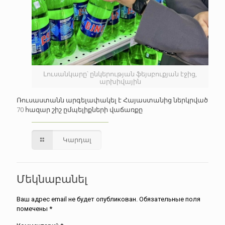
Լուսանկարը՝ ընկերության ֆեյսբուքյան էջից,
արխիվային
Ռուսաստանն արգելափակել է Հայաստանից ներկրված
70 հազար շիշ ըմպելիքների վաճառքը
Կարդալ
Մեկնաբանել
Ваш адрес email не будет опубликован.
Обязательные поля
помечены
*